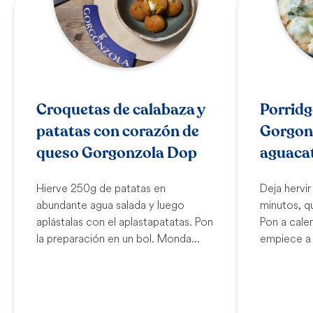
Croquetas de calabaza y
Porridg
patatas con corazón de
Gorgon
queso Gorgonzola Dop
aguacat
Hierve 250g de patatas en
Deja hervi
abundante agua salada y luego
minutos, qu
aplástalas con el aplastapatatas. Pon
Pon a cale
la preparación en un bol. Monda...
empiece a 