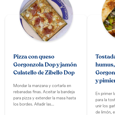
Pizza con queso
Tostada
Gorgonzola Dop y jamón
humus,
Culatello de Zibello Dop
Gorgon
y pimie
Mondar la manzana y cortarla en
rebanadas finas. Aceitar la bandeja
En primer 
para pizza y extender la masa hasta
para la to
los bordes. Añadir las...
unir los g
de limón, el