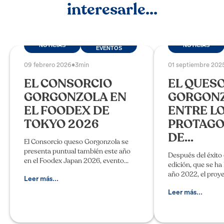
interesarle...
FERIAS Y
NOTICIAS
NOTICIAS
EVENTOS
09 febrero 2026
•
3min
01 septiembre 202
EL CONSORCIO
EL QUES
GORGONZOLA EN
GORGONZ
EL FOODEX DE
ENTRE L
TOKYO 2026
PROTAGO
DE...
El Consorcio queso Gorgonzola se
presenta puntual también este año
Después del éxito 
en el Foodex Japan 2026, evento
edición, que se ha 
dedicado al sector agroalimentario
año 2022, el pro
que ha llegado a su edición 51, el cual
Leer más...
vuelve en 2025 co
se llevará a cabo en Tokyo
más rica y apasion
Leer más...
regiones, cinco qu