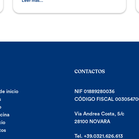
crece con el pasar
Leer más...
CONTACTOS
de inicio
NIF 01889280036
s
CÓDIGO FISCAL 00305470
o
Via Andrea Costa, 5/c
ocina
28100 NOVARA
cio
tos
Tel. +39.0321.626.613