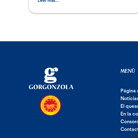
acaba de termi
Leer más...
MENÙ
Página 
Noticia
El ques
En la c
Consor
Contac