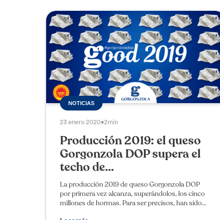
NOTICIAS
23 enero 2020
•
2min
Producción 2019: el queso
Gorgonzola DOP supera el
techo de...
La producción 2019 de queso Gorgonzola DOP
por primera vez alcanza, superándolos, los cinco
millones de hormas. Para ser precisos, han sido
5.025.785 las hormas producidas en el año que