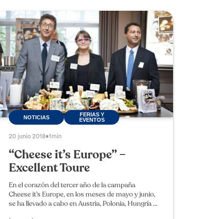
FERIAS Y
NOTICIAS
EVENTOS
20 junio 2018
•
1min
“Cheese it’s Europe” –
Excellent Toure
En el corazón del tercer año de la campaña
Cheese it’s Europe, en los meses de mayo y junio,
se ha llevado a cabo en Austria, Polonia, Hungría y
República Checa el evento Excellent Toure, donde