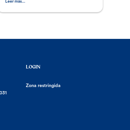
se han
Leer más...
LOGIN
Zona restringida
031