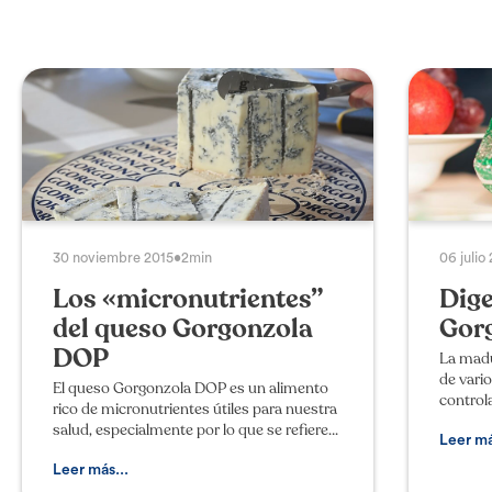
30 noviembre 2015
•
2min
06 julio
Los «micronutrientes”
Dige
del queso Gorgonzola
Gor
DOP
La madu
de vari
El queso Gorgonzola DOP es un alimento
control
rico de micronutrientes útiles para nuestra
producc
salud, especialmente por lo que se refiere
modific
Leer má
al aporte de vitaminas y de sales minerales,
constitu
entre los cuales calcio, fósf
Leer más...