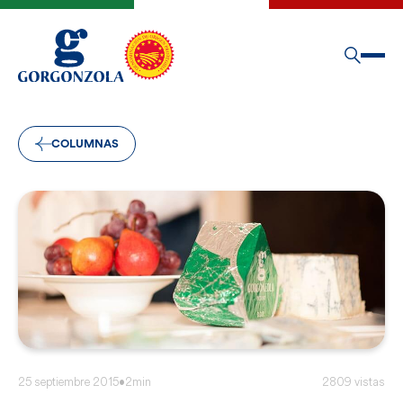
COLUMNAS
25 septiembre 2015
•
2min
2809 vistas