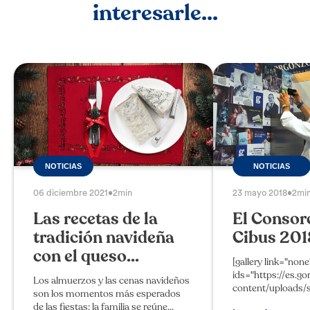
interesarle...
NOTICIAS
NOTICIAS
06 diciembre 2021
•
2min
23 mayo 2018
•
2mi
Las recetas de la
El Consor
tradición navideña
Cibus 201
con el queso...
[gallery link="none
ids="https://es.g
Los almuerzos y las cenas navideños
content/uploads/
son los momentos más esperados
allo-stand-del-go
de las fiestas: la familia se reúne