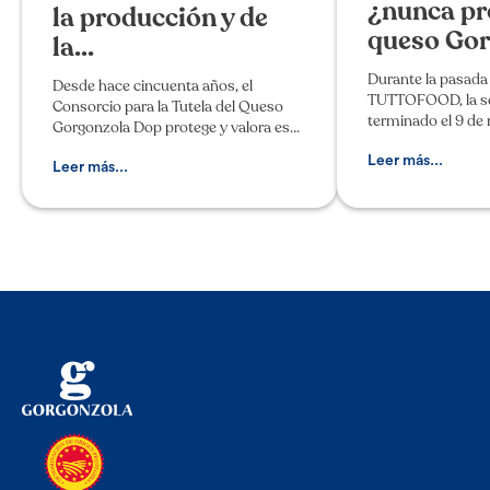
¿nunca pr
la producción y de
queso Gor
la...
Durante la pasada
Desde hace cincuenta años, el
TUTTOFOOD, la s
Consorcio para la Tutela del Queso
terminado el 9 de
Gorgonzola Dop protege y valora esta
Milán, el queso Go
excelencia italiana, cuidando la
protagonista de un 
Leer más...
denominación de los casos de
Leer más...
la península, para 
adulteración e imitación. Son muchos