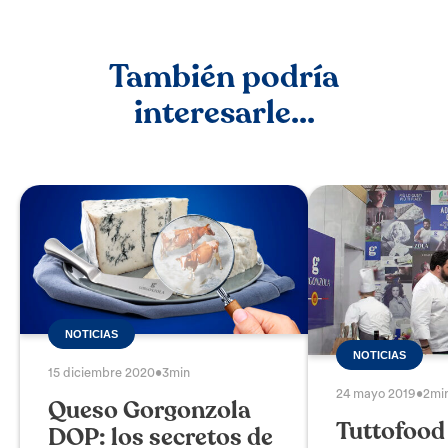
También podría
interesarle...
NOTICIAS
NOTICIAS
15 diciembre 2020
•
3min
24 mayo 2019
•
2mi
Queso Gorgonzola
Tuttofood
DOP: los secretos de