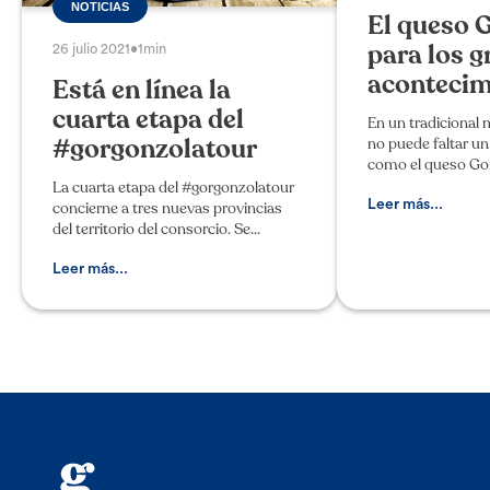
NOTICIAS
El queso 
para los 
26 julio 2021
•
1min
acontecim
Está en línea la
cuarta etapa del
En un tradicional
#gorgonzolatour
no puede faltar un
como el queso Go
perfecto para servir
La cuarta etapa del #gorgonzolatour
comida y también p
Leer más...
concierne a tres nuevas provincias
preparaciones má
del territorio del consorcio. Se
empieza de Milán, con un tour a pie
por el casco histórico, para conocer
Leer más...
algunas curiosidades so