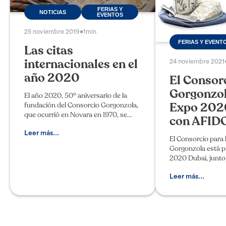
FERIAS Y
NOTICIAS
EVENTOS
25 noviembre 2019
•
1min
FERIAS Y EVENT
Las citas
internacionales en el
24 noviembre 2021
año 2020
El Consor
Gorgonzol
El año 2020, 50º aniversario de la
Expo 202
fundación del Consorcio Gorgonzola,
que ocurrió en Novara en 1970, se
con AFID
preanuncia lleno de eventos y
manifestaciones. Ya está confirmada
Leer más...
El Consorcio para 
la participación en las princ
Gorgonzola está p
2020 Dubai, junto 
Consorcios italian
en el espacio M-Eat
Leer más...
acaba de inaugurar